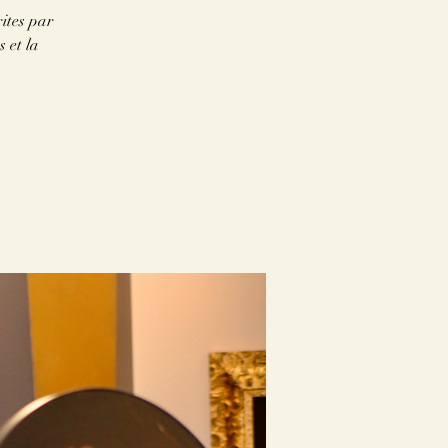
ites par
s et la