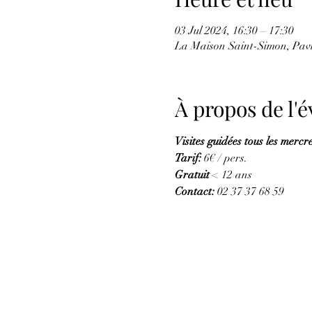
03 Jul 2024, 16:30 – 17:30
La Maison Saint-Simon, Pav
À propos de l
Visites guidées tous les mercred
Tarif:
 6€ / pers. 
Gratuit
 < 12 ans  
Contact: 
02 37 37 68 59