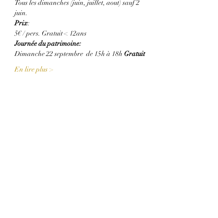
Tous les dimanches (juin, juillet, aout) sauf 2 
juin.
Prix
:
5€ / pers. Gratuit < 12ans 
Journée du patrimoine: 
Dimanche 22 septembre  de 15h à 18h 
Gratuit
En lire plus >
Partager cet événement
THE HOUSE OF SAINT-SIMON
CONTAC
T