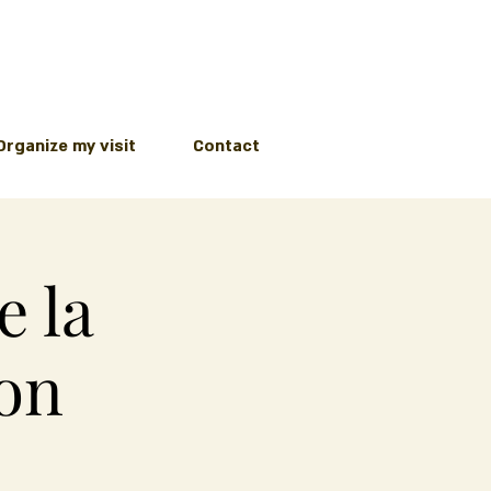
Organize my visit
Contact
e la
lon