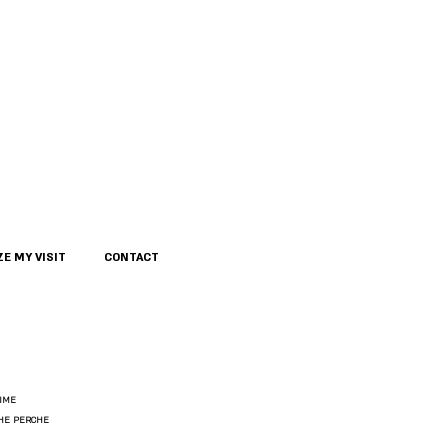
E MY VISIT
CONTACT
IME
THE PERCHE