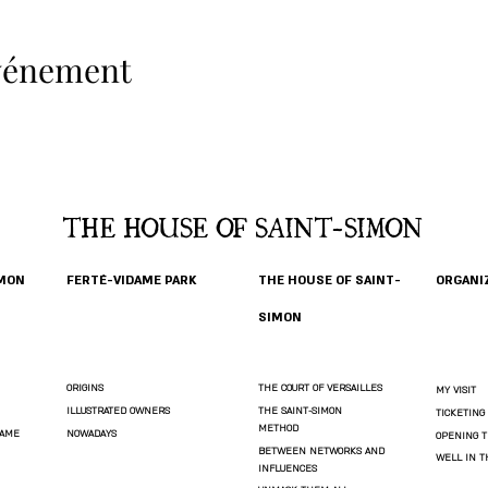
événement
THE HOUSE OF SAINT-SIMON
IMON
FERTÉ-VIDAME PARK
THE HOUSE OF SAINT-
ORGANIZ
SIMON
ORIGINS
THE COURT OF VERSAILLES
MY VISIT
ILLUSTRATED OWNERS
THE SAINT-SIMON
TICKETING
METHOD
DAME
NOWADAYS
OPENING T
BETWEEN NETWORKS AND
WELL IN 
INFLUENCES