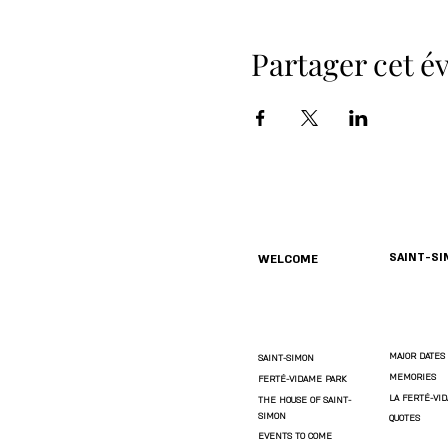
Partager cet 
SAINT-S
WELCOME
MAJOR DATES
SAINT-SIMON
MEMORIES
FERTÉ-VIDAME PARK
LA FERTÉ-VI
THE HOUSE OF SAINT-
SIMON
QUOTES
EVENTS TO COME