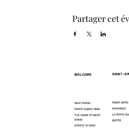
Partager cet 
SAINT-S
WELCOME
MAJOR DATES
SAINT-SIMON
MEMORIES
FERTÉ-VIDAME PARK
LA FERTÉ-VI
THE HOUSE OF SAINT-
SIMON
QUOTES
EVENTS TO COME