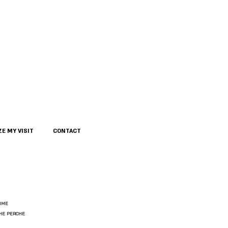
E MY VISIT
CONTACT
IME
THE PERCHE