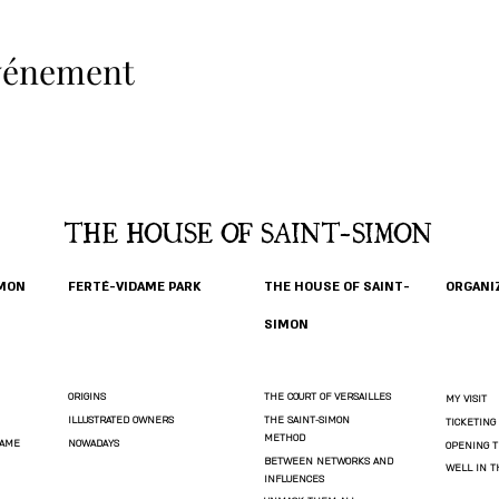
événement
THE HOUSE OF SAINT-SIMON
IMON
FERTÉ-VIDAME PARK
THE HOUSE OF SAINT-
ORGANIZ
SIMON
ORIGINS
THE COURT OF VERSAILLES
MY VISIT
ILLUSTRATED OWNERS
THE SAINT-SIMON
TICKETING
METHOD
DAME
NOWADAYS
OPENING T
BETWEEN NETWORKS AND
WELL IN 
INFLUENCES