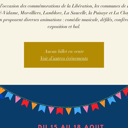
l’occasion des commémorations de la Libération, les communes de
é-Vidame, Morvilliers, Lamblore, La Saucelle, la Puisaye et La Cha
n proposent diverses animations : comédie musicale, défilés, confér
exposition et bal.
Aucun billet en vente
Voir d'autres événements