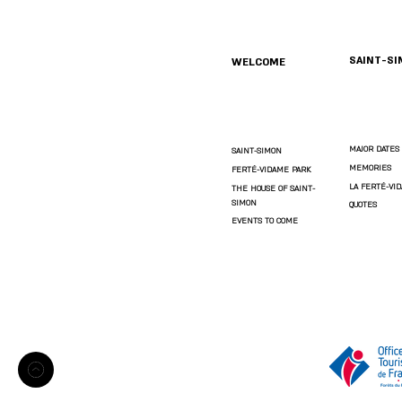
SAINT-S
WELCOME
MAJOR DATES
SAINT-SIMON
MEMORIES
FERTÉ-VIDAME PARK
LA FERTÉ-VI
THE HOUSE OF SAINT-
SIMON
QUOTES
EVENTS TO COME