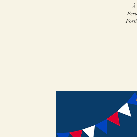
À 
Fert
Forti