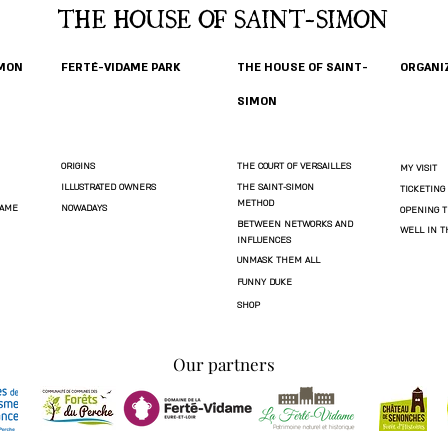
THE HOUSE OF SAINT-SIMON
IMON
FERTÉ-VIDAME PARK
THE HOUSE OF SAINT-
ORGANIZ
SIMON
ORIGINS
THE COURT OF VERSAILLES
MY VISIT
ILLUSTRATED OWNERS
THE SAINT-SIMON
TICKETING
METHOD
DAME
NOWADAYS
OPENING T
BETWEEN NETWORKS AND
WELL IN 
INFLUENCES
UNMASK THEM ALL
FUNNY DUKE
SHOP
Our partners