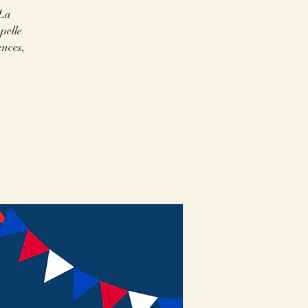
 La
pelle
ences,